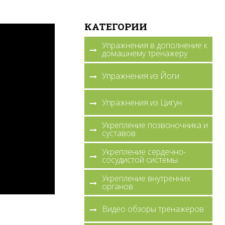
КАТЕГОРИИ
Упражнения в дополнение к
домашнему тренажеру
Упражнения из Йоги
Упражнения из Цигун
Укрепление позвоночника и
суставов
Укрепление сердечно-
сосудистой системы
Укрепление внутренних
органов
Видео обзоры тренажеров