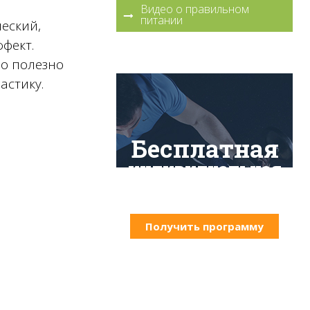
Видео о правильном
питании
еский,
фект.
но полезно
астику.
Бесплатная
индивидуальная
программа тренировок
Получить программу