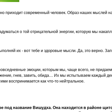
нно приходит современный человек. Образ наших мыслей н
адуматься о той отрицательной энергии, которую мы накап
ыполняй их - вот тебе и здоровые мысли. Да, это верно. З
повседневные эмоции, которым мы, чаще всего, не придаем
жение, гнев, завить, обида… Их мы испытываем каждый де
гими воспринимается как что-то нейтральное.
ре под название Вишудха. Она находится в районе щит