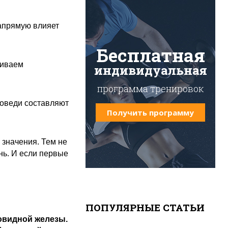
апрямую влияет
Бесплатная
ливаем
индивидуальная
программа тренировок
аповеди составляют
Получить программу
 значения. Тем не
нь. И если первые
ПОПУЛЯРНЫЕ СТАТЬИ
овидной железы.