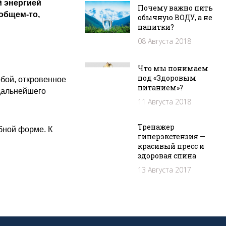
й энергией
Почему важно пить
 общем-то,
обычную ВОДУ, а не
напитки?
08 Августа 2018
Что мы понимаем
под «Здоровым
бой, откровенное
питанием»?
 дальнейшего
11 Августа 2018
Тренажер
обной форме. К
гиперэкстензия —
красивый пресс и
здоровая спина
13 Августа 2017