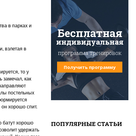
ва в парках и
Бесплатная
индивидуальная
и, взлетая в
программа тренировок
Получить программу
руется, то у
 замечал, как
 направляют
алы постельных
формируется
 он хорошо спит.
ПОПУЛЯРНЫЕ СТАТЬИ
о батут хорошо
озволит удержать