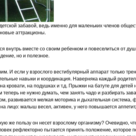
етской забавой, ведь именно для маленьких членов общест
новые аттракционы.
ься внутрь вместе со своим ребенком и повеселиться от душ
дение, но и полезное.
им. И если у взрослого вестибулярный аппарат только трени
тельные навыки и координация. Наверняка каждый родитель
 на кровати, на подушках и т.д. Прыжки на батуте для детей
 теперь не нужно думать, чем занять чадо
и разбирать зав
зом,
развивается мелкая моторика и дыхательная система, 
 на лицо:
малыш весел, активен, у него повышается аппетит,
кую же пользу он несет взрослому организму? Очевидно, чт
ловек рефлекторно пытается принять положение, которое п