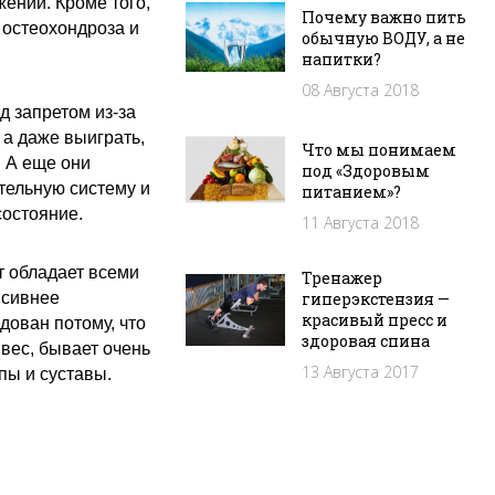
жений
. Кроме того,
Почему важно пить
а
остеохондроза и
обычную ВОДУ, а не
напитки?
08 Августа 2018
д запретом из-за
, а даже выиграть
,
Что мы понимаем
. А еще они
под «Здоровым
тельную систему и
питанием»?
состояние.
11 Августа 2018
т обладает всеми
Тренажер
нсивнее
гиперэкстензия —
красивый пресс и
дован потому, что
здоровая спина
вес, бывает очень
13 Августа 2017
пы и суставы.