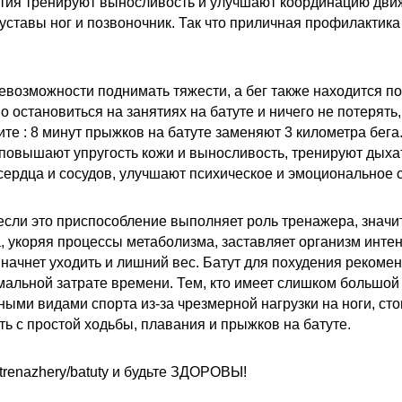
ятия
тренируют выносливость и улучшают координацию дви
ставы ног и позвоночник.
Так что приличная профилактик
евозможности поднимать тяжести, а бег также находится по
о остановиться на занятиях на батуте и
ничего не потерять
ите :
8 минут прыжков на батуте заменяют 3 километра бега
повышают упругость кожи и выносливость, тренируют дыха
сердца и сосудов, улучшают психическое и эмоциональное 
 если это приспособление выполняет роль тренажера, значи
, укоряя процессы метаболизма, заставляет организм инте
начнет уходить и лишний вес.
Батут для похудения рекомен
альной затрате времени. Тем, кто имеет слишком большой 
ыми видами спорта из-за чрезмерной нагрузки на ноги, сто
ь с простой ходьбы, плавания и прыжков на батуте.
.ru/trenazhery/batuty и будьте ЗДОРОВЫ!