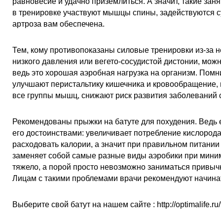
равновесие и удачно приземлиться. А значит, такие зан
в тренировке участвуют
мышцы спины, задействуются су
артроза
вам обеспечена.
Тем,
кому противопоказаны силовые тренировки
из-за н
низкого давления или вегето-сосудистой дистонии, можн
ведь это хорошая аэробная нагрузка на организм. Помн
улучшают перистальтику кишечника и кровообращение, 
все группы мышц, снижают риск развития заболеваний 
Рекомендованы прыжки на батуте
для похудения
. Ведь
его достоинствами:
увеличивает потребление кислорода
расходовать калории, а значит при правильном питании 
заменяет собой самые разные виды аэробики при миним
тяжело, а порой просто невозможно заниматься привычн
Лицам с такими проблемами врачи рекомендуют начинат
Выберите свой батут на нашем сайте
: http://optimalife